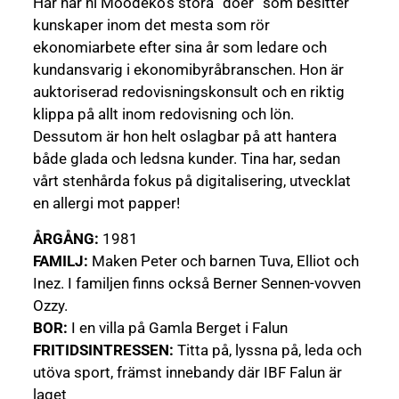
Här har ni Moodeko’s stora ”doer” som besitter
kunskaper inom det mesta som rör
ekonomiarbete efter sina år som ledare och
kundansvarig i ekonomibyråbranschen. Hon är
auktoriserad redovisningskonsult och en riktig
klippa på allt inom redovisning och lön.
Dessutom är hon helt oslagbar på att hantera
både glada och ledsna kunder. Tina har, sedan
vårt stenhårda fokus på digitalisering, utvecklat
en allergi mot papper!
ÅRGÅNG:
1981
FAMILJ:
Maken Peter och barnen Tuva, Elliot och
Inez. I familjen finns också Berner Sennen-vovven
Ozzy.
BOR:
I en villa på Gamla Berget i Falun
FRITIDSINTRESSEN:
Titta på, lyssna på, leda och
utöva sport, främst innebandy där IBF Falun är
laget