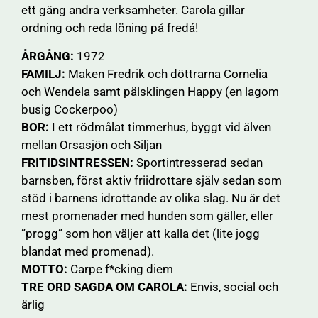
ett gäng andra verksamheter. Carola gillar
ordning och reda löning på fredá!
ÅRGÅNG:
1972
FAMILJ:
Maken Fredrik och döttrarna Cornelia
och Wendela samt pälsklingen Happy (en lagom
busig Cockerpoo)
BOR:
I ett rödmålat timmerhus, byggt vid älven
mellan Orsasjön och Siljan
FRITIDSINTRESSEN:
Sportintresserad sedan
barnsben, först aktiv friidrottare själv sedan som
stöd i barnens idrottande av olika slag. Nu är det
mest promenader med hunden som gäller, eller
”progg” som hon väljer att kalla det (lite jogg
blandat med promenad).
MOTTO:
Carpe f*cking diem
TRE ORD SAGDA OM CAROLA:
Envis, social och
ärlig