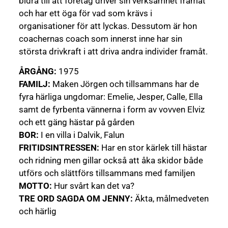
bidra till att företag driver sin verksamhet framåt
och har ett öga för vad som krävs i
organisationer för att lyckas. Dessutom är hon
coachernas coach som innerst inne har sin
största drivkraft i att driva andra individer framåt.
ÅRGÅNG:
1975
FAMILJ:
Maken Jörgen och tillsammans har de
fyra härliga ungdomar: Emelie, Jesper, Calle, Ella
samt de fyrbenta vännerna i form av vovven Elviz
och ett gäng hästar på gården
BOR:
I en villa i Dalvik, Falun
FRITIDSINTRESSEN:
Har en stor kärlek till hästar
och ridning men gillar också att åka skidor både
utförs och slättförs tillsammans med familjen
MOTTO:
Hur svårt kan det va?
TRE ORD SAGDA OM JENNY:
Äkta, målmedveten
och härlig