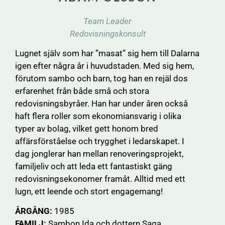
Team Leader
Redovisningskonsult
Lugnet själv som har ”masat” sig hem till Dalarna
igen efter några år i huvudstaden. Med sig hem,
förutom sambo och barn, tog han en rejäl dos
erfarenhet från både små och stora
redovisningsbyråer. Han har under åren också
haft flera roller som ekonomiansvarig i olika
typer av bolag, vilket gett honom bred
affärsförståelse och trygghet i ledarskapet. I
dag jonglerar han mellan renoveringsprojekt,
familjeliv och att leda ett fantastiskt gäng
redovisningsekonomer framåt. Alltid med ett
lugn, ett leende och stort engagemang!
ÅRGÅNG:
1985
FAMILJ:
Sambon Ida och dottern Saga