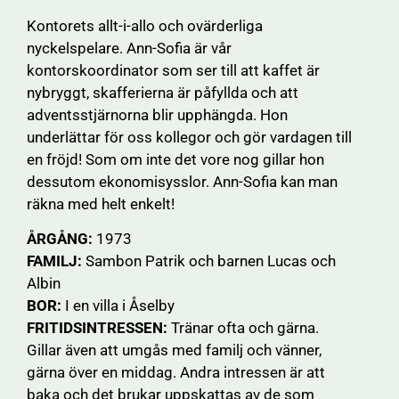
Kontorets allt-i-allo och ovärderliga
nyckelspelare. Ann-Sofia är vår
kontorskoordinator som ser till att kaffet är
nybryggt, skafferierna är påfyllda och att
adventsstjärnorna blir upphängda. Hon
underlättar för oss kollegor och gör vardagen till
en fröjd! Som om inte det vore nog gillar hon
dessutom ekonomisysslor. Ann-Sofia kan man
räkna med helt enkelt!
ÅRGÅNG:
1973
FAMILJ:
Sambon Patrik och barnen Lucas och
Albin
BOR:
I en villa i Åselby
FRITIDSINTRESSEN:
Tränar ofta och gärna.
Gillar även att umgås med familj och vänner,
gärna över en middag. Andra intressen är att
baka och det brukar uppskattas av de som