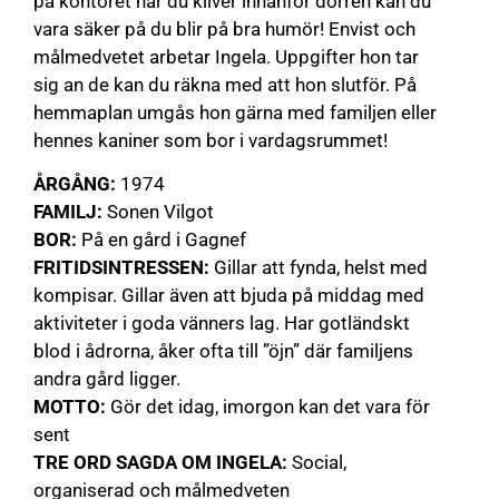
på kontoret när du kliver innanför dörren kan du
vara säker på du blir på bra humör! Envist och
målmedvetet arbetar Ingela. Uppgifter hon tar
sig an de kan du räkna med att hon slutför. På
hemmaplan umgås hon gärna med familjen eller
hennes kaniner som bor i vardagsrummet!
ÅRGÅNG:
1974
FAMILJ:
Sonen Vilgot
BOR:
På en gård i Gagnef
FRITIDSINTRESSEN:
Gillar att fynda, helst med
kompisar. Gillar även att bjuda på middag med
aktiviteter i goda vänners lag. Har gotländskt
blod i ådrorna, åker ofta till ”öjn” där familjens
andra gård ligger.
MOTTO:
Gör det idag, imorgon kan det vara för
sent
TRE ORD SAGDA OM INGELA:
Social,
organiserad och målmedveten