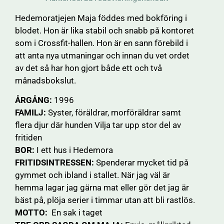
Hedemoratjejen Maja föddes med bokföring i
blodet. Hon är lika stabil och snabb på kontoret
som i Crossfit-hallen. Hon är en sann förebild i
att anta nya utmaningar och innan du vet ordet
av det så har hon gjort både ett och två
månadsbokslut.
ÅRGÅNG:
1996
FAMILJ:
Syster, föräldrar, morföräldrar samt
flera djur där hunden Vilja tar upp stor del av
fritiden
BOR:
I ett hus i Hedemora
FRITIDSINTRESSEN:
Spenderar mycket tid på
gymmet och ibland i stallet. När jag väl är
hemma lagar jag gärna mat eller gör det jag är
bäst på, plöja serier i timmar utan att bli rastlös.
MOTTO:
En sak i taget