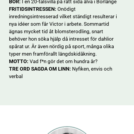
BOR:
I en 20-talsvilla på rätt sida älva i Borlänge
FRITIDSINTRESSEN:
Onödigt
inredningsintresserad vilket ständigt resulterar i
nya idéer som får Victor i arbete. Sommartid
ägnas mycket tid åt blomsterodling, snart
behöver hon söka hjälp då intresset för dahlior
spårat ur. Är även nördig på sport, många olika
typer men framförallt längdskidåkning.
MOTTO:
Vad f*n gör det om hundra år?
TRE ORD SAGDA OM LINN:
Nyfiken, envis och
verbal