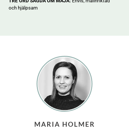
TRE ORD SAGDA OM MAJA:
Envis, målinriktad
och hjälpsam
MARIA HOLMER